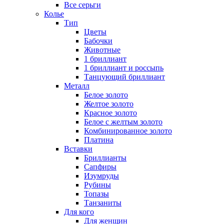
Все серьги
Колье
Тип
Цветы
Бабочки
Животные
1 бриллиант
1 бриллиант и россыпь
Танцующий бриллиант
Металл
Белое золото
Желтое золото
Красное золото
Белое с желтым золото
Комбинированное золото
Платина
Вставки
Бриллианты
Сапфиры
Изумруды
Рубины
Топазы
Танзаниты
Для кого
Для женщин