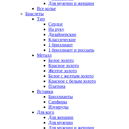
Для мужчин и женщин
Все колье
Браслеты
Тип
Сердце
На руку
Дизайнерские
Классические
1 бриллиант
1 бриллиант и россыпь
Металл
Белое золото
Красное золото
Желтое золото
Белое с желтым золото
Красное с белым золото
Платина
Вставки
Бриллианты
Сапфиры
Изумруды
Для кого
Для женщин
Для мужчин
Для мужчин и женщин