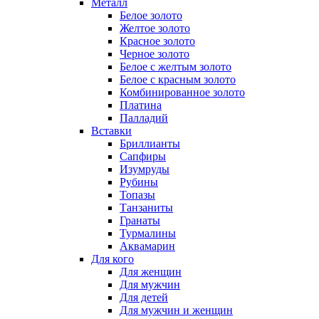
Металл
Белое золото
Желтое золото
Красное золото
Черное золото
Белое с желтым золото
Белое с красным золото
Комбинированное золото
Платина
Палладий
Вставки
Бриллианты
Сапфиры
Изумруды
Рубины
Топазы
Танзаниты
Гранаты
Турмалины
Аквамарин
Для кого
Для женщин
Для мужчин
Для детей
Для мужчин и женщин