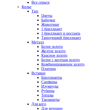
Все серьги
Колье
Тип
Цветы
Бабочки
Животные
1 бриллиант
1 бриллиант и россыпь
Танцующий бриллиант
Металл
Белое золото
Желтое золото
Красное золото
Белое с желтым золото
Комбинированное золото
Платина
Вставки
Бриллианты
Сапфиры
Изумруды
Рубины
Топазы
Танзаниты
Для кого
Для женщин