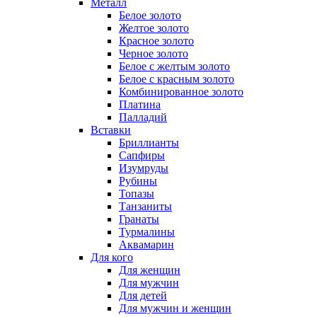
Металл
Белое золото
Желтое золото
Красное золото
Черное золото
Белое с желтым золото
Белое с красным золото
Комбинированное золото
Платина
Палладий
Вставки
Бриллианты
Сапфиры
Изумруды
Рубины
Топазы
Танзаниты
Гранаты
Турмалины
Аквамарин
Для кого
Для женщин
Для мужчин
Для детей
Для мужчин и женщин