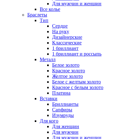
Для мужчин и женщин
Все колье
Браслеты
Тип
Сердце
На руку
Дизайнерские
Классические
1 бриллиант
1 бриллиант и россыпь
Металл
Белое золото
Красное золото
Желтое золото
Белое с желтым золото
Красное с белым золото
Платина
Вставки
Бриллианты
Сапфиры
Изумруды
Для кого
Для женщин
Для мужчин
Для мужчин и женщин