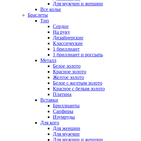
Для мужчин и женщин
Все колье
Браслеты
Тип
Сердце
На руку
Дизайнерские
Классические
1 бриллиант
1 бриллиант и россыпь
Металл
Белое золото
Красное золото
Желтое золото
Белое с желтым золото
Красное с белым золото
Платина
Вставки
Бриллианты
Сапфиры
Изумруды
Для кого
Для женщин
Для мужчин
Для мужчин и женщин