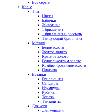
Все серьги
Колье
Тип
Цветы
Бабочки
Животные
1 бриллиант
1 бриллиант и россыпь
Танцующий бриллиант
Металл
Белое золото
Желтое золото
Красное золото
Белое с желтым золото
Комбинированное золото
Платина
Вставки
Бриллианты
Сапфиры
Изумруды
Рубины
Топазы
Танзаниты
Для кого
Для женщин