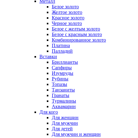
Металл
Белое золото
Желтое золото
Красное золото
Черное золото
Белое с желтым золото
Белое с красным золото
Комбинированное золото
Платина
Палладий
Вставки
Бриллианты
Сапфиры
Изумруды
Рубины
Топазы
Танзаниты
Гранаты
Турмалины
Аквамарин
Для кого
Для женщин
Для мужчин
Для детей
Для мужчин и женщин