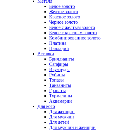
Металл
Белое золото
Желтое золото
Красное золото
Черное золото
Белое с желтым золото
Белое с красным золото
Комбинированное золото
Платина
Палладий
Вставки
Бриллианты
Сапфиры
Изумруды
Рубины
Топазы
Танзаниты
Гранаты
Турмалины
Аквамарин
Для кого
Для женщин
Для мужчин
Для детей
Для мужчин и женщин