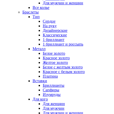
Для мужчин и женщин
Все колье
Браслеты
Тип
Сердце
На руку
Дизайнерские
Классические
1 бриллиант
1 бриллиант и россыпь
Металл
Белое золото
Красное золото
Желтое золото
Белое с желтым золото
Красное с белым золото
Платина
Вставки
Бриллианты
Сапфиры
Изумруды
Для кого
Для женщин
Для мужчин
Для мужчин и женщин