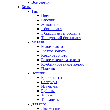
Все серьги
Колье
Тип
Цветы
Бабочки
Животные
1 бриллиант
1 бриллиант и россыпь
Танцующий бриллиант
Металл
Белое золото
Желтое золото
Красное золото
Белое с желтым золото
Комбинированное золото
Платина
Вставки
Бриллианты
Сапфиры
Изумруды
Рубины
Топазы
Танзаниты
Для кого
Для женщин