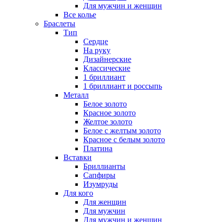
Для мужчин и женщин
Все колье
Браслеты
Тип
Сердце
На руку
Дизайнерские
Классические
1 бриллиант
1 бриллиант и россыпь
Металл
Белое золото
Красное золото
Желтое золото
Белое с желтым золото
Красное с белым золото
Платина
Вставки
Бриллианты
Сапфиры
Изумруды
Для кого
Для женщин
Для мужчин
Для мужчин и женщин