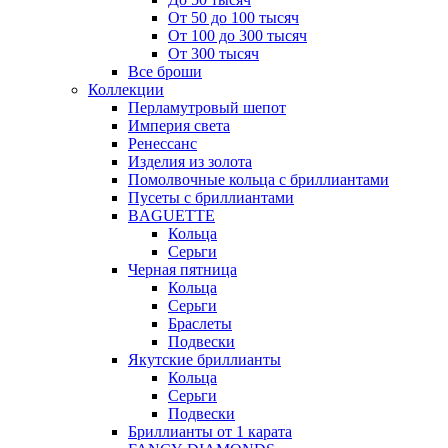
От 50 до 100 тысяч
От 100 до 300 тысяч
От 300 тысяч
Все броши
Коллекции
Перламутровый шепот
Империя света
Ренессанс
Изделия из золота
Помолвочные кольца с бриллиантами
Пусеты с бриллиантами
BAGUETTE
Кольца
Серьги
Черная пятница
Кольца
Серьги
Браслеты
Подвески
Якутские бриллианты
Кольца
Серьги
Подвески
Бриллианты от 1 карата