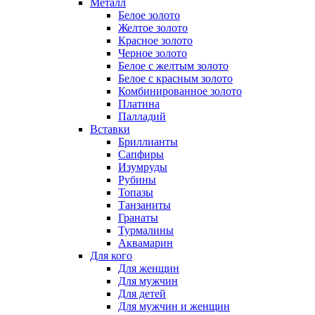
Металл
Белое золото
Желтое золото
Красное золото
Черное золото
Белое с желтым золото
Белое с красным золото
Комбинированное золото
Платина
Палладий
Вставки
Бриллианты
Сапфиры
Изумруды
Рубины
Топазы
Танзаниты
Гранаты
Турмалины
Аквамарин
Для кого
Для женщин
Для мужчин
Для детей
Для мужчин и женщин