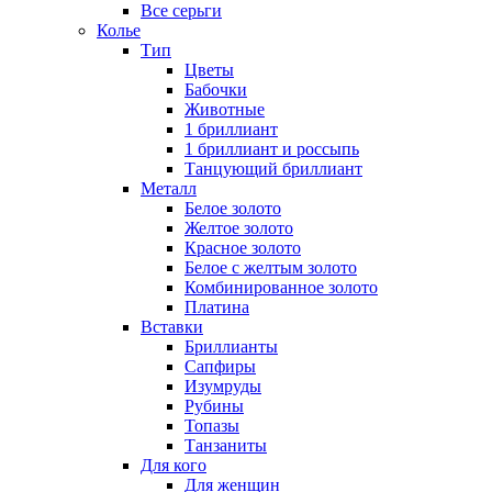
Все серьги
Колье
Тип
Цветы
Бабочки
Животные
1 бриллиант
1 бриллиант и россыпь
Танцующий бриллиант
Металл
Белое золото
Желтое золото
Красное золото
Белое с желтым золото
Комбинированное золото
Платина
Вставки
Бриллианты
Сапфиры
Изумруды
Рубины
Топазы
Танзаниты
Для кого
Для женщин