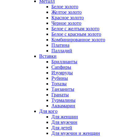
Металл
Белое золото
Желтое золото
Красное золото
Черное золото
Белое с желтым золото
Белое с красным золото
Комбинированное золото
Платина
Палладий
Вставки
Бриллианты
Сапфиры
Изумруды
Рубины
Топазы
Танзаниты
Гранаты
Турмалины
Аквамарин
Для кого
Для женщин
Для мужчин
Для детей
Для мужчин и женщин