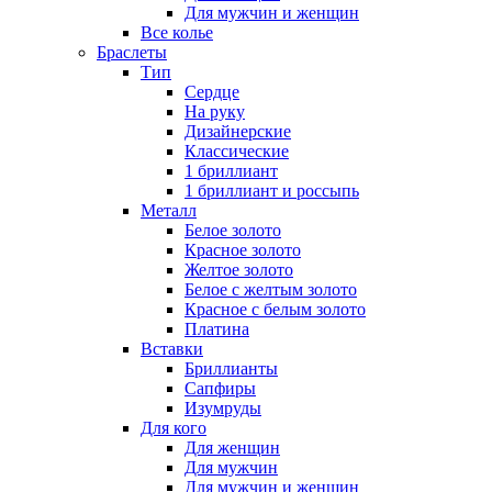
Для мужчин и женщин
Все колье
Браслеты
Тип
Сердце
На руку
Дизайнерские
Классические
1 бриллиант
1 бриллиант и россыпь
Металл
Белое золото
Красное золото
Желтое золото
Белое с желтым золото
Красное с белым золото
Платина
Вставки
Бриллианты
Сапфиры
Изумруды
Для кого
Для женщин
Для мужчин
Для мужчин и женщин