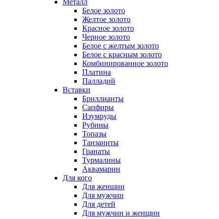
Металл
Белое золото
Желтое золото
Красное золото
Черное золото
Белое с желтым золото
Белое с красным золото
Комбинированное золото
Платина
Палладий
Вставки
Бриллианты
Сапфиры
Изумруды
Рубины
Топазы
Танзаниты
Гранаты
Турмалины
Аквамарин
Для кого
Для женщин
Для мужчин
Для детей
Для мужчин и женщин