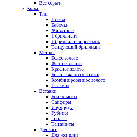
Все серьги
Колье
Тип
Цветы
Бабочки
Животные
1 бриллиант
1 бриллиант и россыпь
Танцующий бриллиант
Металл
Белое золото
Желтое золото
Красное золото
Белое с желтым золото
Комбинированное золото
Платина
Вставки
Бриллианты
Сапфиры
Изумруды
Рубины
Топазы
Танзаниты
Для кого
Для женщин