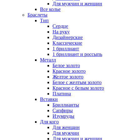
Для мужчин и женщин
Все колье
Браслеты
Тип
Сердце
На руку
Дизайнерские
Классические
1 бриллиант
1 бриллиант и россыпь
Металл
Белое золото
Красное золото
Желтое золото
Белое с желтым золото
Красное с белым золото
Платина
Вставки
Бриллианты
Сапфиры
Изумруды
Для кого
Для женщин
Для мужчин
Для мужчин и женщин