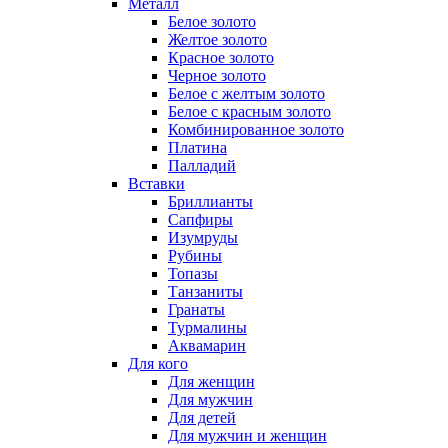
Металл
Белое золото
Желтое золото
Красное золото
Черное золото
Белое с желтым золото
Белое с красным золото
Комбинированное золото
Платина
Палладий
Вставки
Бриллианты
Сапфиры
Изумруды
Рубины
Топазы
Танзаниты
Гранаты
Турмалины
Аквамарин
Для кого
Для женщин
Для мужчин
Для детей
Для мужчин и женщин