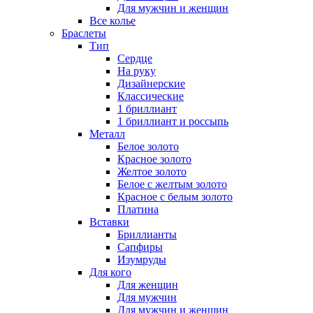
Для мужчин и женщин
Все колье
Браслеты
Тип
Сердце
На руку
Дизайнерские
Классические
1 бриллиант
1 бриллиант и россыпь
Металл
Белое золото
Красное золото
Желтое золото
Белое с желтым золото
Красное с белым золото
Платина
Вставки
Бриллианты
Сапфиры
Изумруды
Для кого
Для женщин
Для мужчин
Для мужчин и женщин