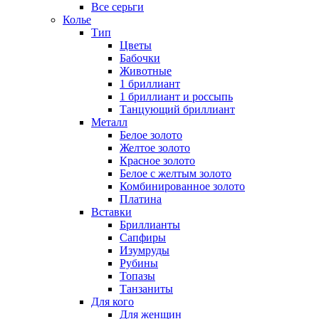
Все серьги
Колье
Тип
Цветы
Бабочки
Животные
1 бриллиант
1 бриллиант и россыпь
Танцующий бриллиант
Металл
Белое золото
Желтое золото
Красное золото
Белое с желтым золото
Комбинированное золото
Платина
Вставки
Бриллианты
Сапфиры
Изумруды
Рубины
Топазы
Танзаниты
Для кого
Для женщин