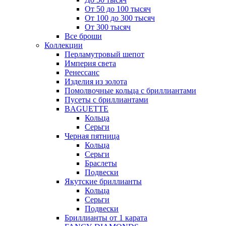
От 50 до 100 тысяч
От 100 до 300 тысяч
От 300 тысяч
Все броши
Коллекции
Перламутровый шепот
Империя света
Ренессанс
Изделия из золота
Помолвочные кольца с бриллиантами
Пусеты с бриллиантами
BAGUETTE
Кольца
Серьги
Черная пятница
Кольца
Серьги
Браслеты
Подвески
Якутские бриллианты
Кольца
Серьги
Подвески
Бриллианты от 1 карата