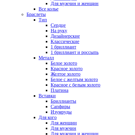
Для мужчин и женщин
Все колье
Браслеты
Тип
Сердце
На руку
Дизайнерские
Классические
1 бриллиант
1 бриллиант и россыпь
Металл
Белое золото
Красное золото
Желтое золото
Белое с желтым золото
Красное с белым золото
Платина
Вставки
Бриллианты
Сапфиры
Изумруды
Для кого
Для женщин
Для мужчин
Для мужчин и женщин