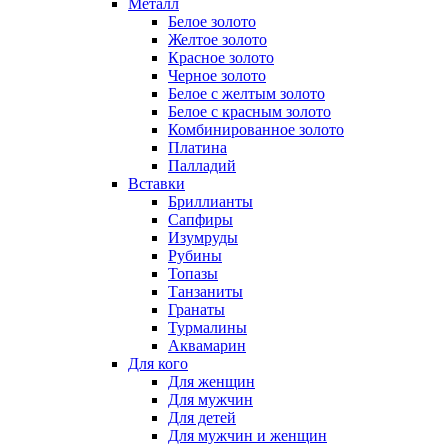
Металл
Белое золото
Желтое золото
Красное золото
Черное золото
Белое с желтым золото
Белое с красным золото
Комбинированное золото
Платина
Палладий
Вставки
Бриллианты
Сапфиры
Изумруды
Рубины
Топазы
Танзаниты
Гранаты
Турмалины
Аквамарин
Для кого
Для женщин
Для мужчин
Для детей
Для мужчин и женщин