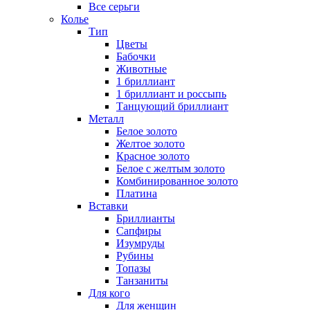
Все серьги
Колье
Тип
Цветы
Бабочки
Животные
1 бриллиант
1 бриллиант и россыпь
Танцующий бриллиант
Металл
Белое золото
Желтое золото
Красное золото
Белое с желтым золото
Комбинированное золото
Платина
Вставки
Бриллианты
Сапфиры
Изумруды
Рубины
Топазы
Танзаниты
Для кого
Для женщин