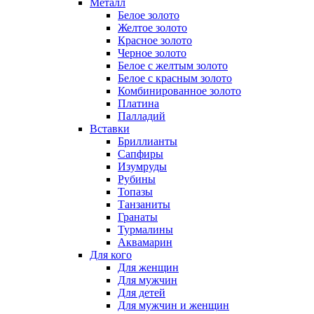
Металл
Белое золото
Желтое золото
Красное золото
Черное золото
Белое с желтым золото
Белое с красным золото
Комбинированное золото
Платина
Палладий
Вставки
Бриллианты
Сапфиры
Изумруды
Рубины
Топазы
Танзаниты
Гранаты
Турмалины
Аквамарин
Для кого
Для женщин
Для мужчин
Для детей
Для мужчин и женщин