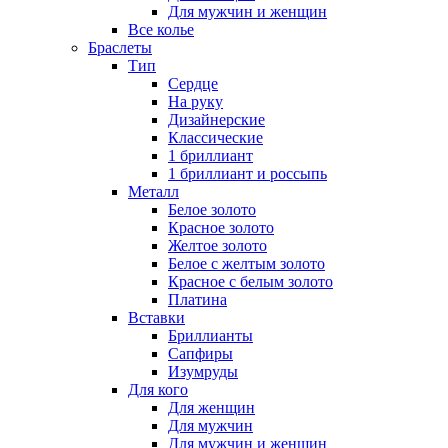
Для мужчин и женщин
Все колье
Браслеты
Тип
Сердце
На руку
Дизайнерские
Классические
1 бриллиант
1 бриллиант и россыпь
Металл
Белое золото
Красное золото
Желтое золото
Белое с желтым золото
Красное с белым золото
Платина
Вставки
Бриллианты
Сапфиры
Изумруды
Для кого
Для женщин
Для мужчин
Для мужчин и женщин