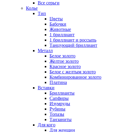
Все серьги
Колье
Тип
Цветы
Бабочки
Животные
1 бриллиант
1 бриллиант и россыпь
Танцующий бриллиант
Металл
Белое золото
Желтое золото
Красное золото
Белое с желтым золото
Комбинированное золото
Платина
Вставки
Бриллианты
Сапфиры
Изумруды
Рубины
Топазы
Танзаниты
Для кого
Для женщин