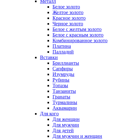
Металл
Белое золото
Желтое золото
Красное золото
Черное золото
Белое с желтым золото
Белое с красным золото
Комбинированное золото
Платина
Палладий
Вставки
Бриллианты
Сапфиры
Изумруды
Рубины
Топазы
Танзаниты
Гранаты
Турмалины
Аквамарин
Для кого
Для женщин
Для мужчин
Для детей
Для мужчин и женщин