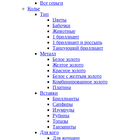
Все серьги
Колье
Тип
Цветы
Бабочки
Животные
1 бриллиант
1 бриллиант и россыпь
Танцующий бриллиант
Металл
Белое золото
Желтое золото
Красное золото
Белое с желтым золото
Комбинированное золото
Платина
Вставки
Бриллианты
Сапфиры
Изумруды
Рубины
Топазы
Танзаниты
Для кого
Для женщин