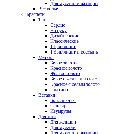
Для мужчин и женщин
Все колье
Браслеты
Тип
Сердце
На руку
Дизайнерские
Классические
1 бриллиант
1 бриллиант и россыпь
Металл
Белое золото
Красное золото
Желтое золото
Белое с желтым золото
Красное с белым золото
Платина
Вставки
Бриллианты
Сапфиры
Изумруды
Для кого
Для женщин
Для мужчин
Для мужчин и женщин