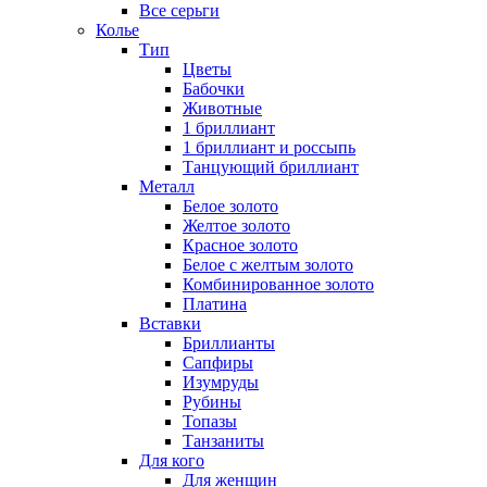
Все серьги
Колье
Тип
Цветы
Бабочки
Животные
1 бриллиант
1 бриллиант и россыпь
Танцующий бриллиант
Металл
Белое золото
Желтое золото
Красное золото
Белое с желтым золото
Комбинированное золото
Платина
Вставки
Бриллианты
Сапфиры
Изумруды
Рубины
Топазы
Танзаниты
Для кого
Для женщин