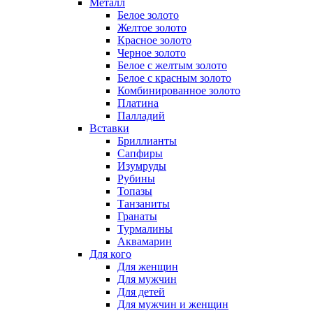
Металл
Белое золото
Желтое золото
Красное золото
Черное золото
Белое с желтым золото
Белое с красным золото
Комбинированное золото
Платина
Палладий
Вставки
Бриллианты
Сапфиры
Изумруды
Рубины
Топазы
Танзаниты
Гранаты
Турмалины
Аквамарин
Для кого
Для женщин
Для мужчин
Для детей
Для мужчин и женщин