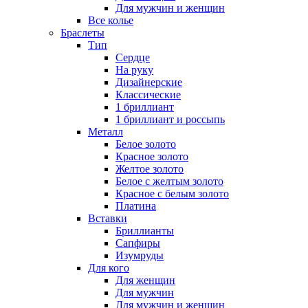
Для мужчин и женщин
Все колье
Браслеты
Тип
Сердце
На руку
Дизайнерские
Классические
1 бриллиант
1 бриллиант и россыпь
Металл
Белое золото
Красное золото
Желтое золото
Белое с желтым золото
Красное с белым золото
Платина
Вставки
Бриллианты
Сапфиры
Изумруды
Для кого
Для женщин
Для мужчин
Для мужчин и женщин