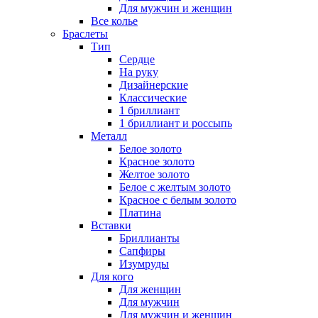
Для мужчин и женщин
Все колье
Браслеты
Тип
Сердце
На руку
Дизайнерские
Классические
1 бриллиант
1 бриллиант и россыпь
Металл
Белое золото
Красное золото
Желтое золото
Белое с желтым золото
Красное с белым золото
Платина
Вставки
Бриллианты
Сапфиры
Изумруды
Для кого
Для женщин
Для мужчин
Для мужчин и женщин