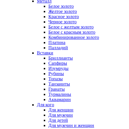
Металл
Белое золото
Желтое золото
Красное золото
Черное золото
Белое с желтым золото
Белое с красным золото
Комбинированное золото
Платина
Палладий
Вставки
Бриллианты
Сапфиры
Изумруды
Рубины
Топазы
Танзаниты
Гранаты
Турмалины
Аквамарин
Для кого
Для женщин
Для мужчин
Для детей
Для мужчин и женщин