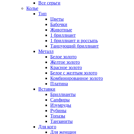
Все серьги
Колье
Тип
Цветы
Бабочки
Животные
1 бриллиант
1 бриллиант и россыпь
Танцующий бриллиант
Металл
Белое золото
Желтое золото
Красное золото
Белое с желтым золото
Комбинированное золото
Платина
Вставки
Бриллианты
Сапфиры
Изумруды
Рубины
Топазы
Танзаниты
Для кого
Для женщин