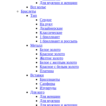
Для мужчин и женщин
Все колье
Браслеты
Тип
Сердце
На руку
Дизайнерские
Классические
1 бриллиант
1 бриллиант и россыпь
Металл
Белое золото
Красное золото
Желтое золото
Белое с желтым золото
Красное с белым золото
Платина
Вставки
Бриллианты
Сапфиры
Изумруды
Для кого
Для женщин
Для мужчин
Для мужчин и женщин