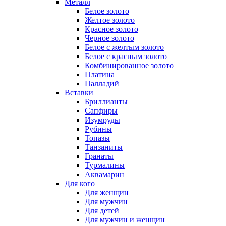
Металл
Белое золото
Желтое золото
Красное золото
Черное золото
Белое с желтым золото
Белое с красным золото
Комбинированное золото
Платина
Палладий
Вставки
Бриллианты
Сапфиры
Изумруды
Рубины
Топазы
Танзаниты
Гранаты
Турмалины
Аквамарин
Для кого
Для женщин
Для мужчин
Для детей
Для мужчин и женщин