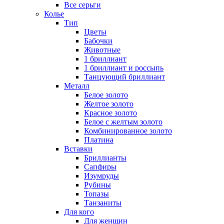
Все серьги
Колье
Тип
Цветы
Бабочки
Животные
1 бриллиант
1 бриллиант и россыпь
Танцующий бриллиант
Металл
Белое золото
Желтое золото
Красное золото
Белое с желтым золото
Комбинированное золото
Платина
Вставки
Бриллианты
Сапфиры
Изумруды
Рубины
Топазы
Танзаниты
Для кого
Для женщин