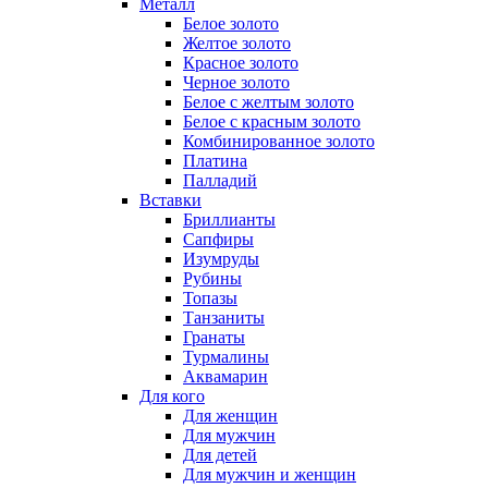
Металл
Белое золото
Желтое золото
Красное золото
Черное золото
Белое с желтым золото
Белое с красным золото
Комбинированное золото
Платина
Палладий
Вставки
Бриллианты
Сапфиры
Изумруды
Рубины
Топазы
Танзаниты
Гранаты
Турмалины
Аквамарин
Для кого
Для женщин
Для мужчин
Для детей
Для мужчин и женщин