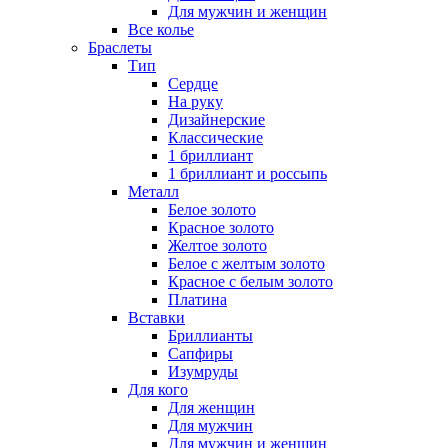
Для мужчин и женщин
Все колье
Браслеты
Тип
Сердце
На руку
Дизайнерские
Классические
1 бриллиант
1 бриллиант и россыпь
Металл
Белое золото
Красное золото
Желтое золото
Белое с желтым золото
Красное с белым золото
Платина
Вставки
Бриллианты
Сапфиры
Изумруды
Для кого
Для женщин
Для мужчин
Для мужчин и женщин