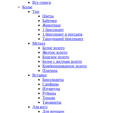
Все серьги
Колье
Тип
Цветы
Бабочки
Животные
1 бриллиант
1 бриллиант и россыпь
Танцующий бриллиант
Металл
Белое золото
Желтое золото
Красное золото
Белое с желтым золото
Комбинированное золото
Платина
Вставки
Бриллианты
Сапфиры
Изумруды
Рубины
Топазы
Танзаниты
Для кого
Для женщин