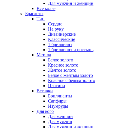
Для мужчин и женщин
Все колье
Браслеты
Тип
Сердце
На руку
Дизайнерские
Классические
1 бриллиант
1 бриллиант и россыпь
Металл
Белое золото
Красное золото
Желтое золото
Белое с желтым золото
Красное с белым золото
Платина
Вставки
Бриллианты
Сапфиры
Изумруды
Для кого
Для женщин
Для мужчин
Для мужчин и женщин