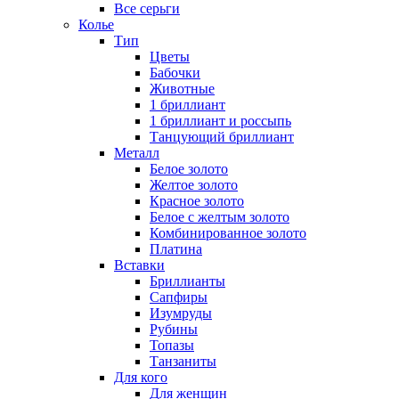
Все серьги
Колье
Тип
Цветы
Бабочки
Животные
1 бриллиант
1 бриллиант и россыпь
Танцующий бриллиант
Металл
Белое золото
Желтое золото
Красное золото
Белое с желтым золото
Комбинированное золото
Платина
Вставки
Бриллианты
Сапфиры
Изумруды
Рубины
Топазы
Танзаниты
Для кого
Для женщин