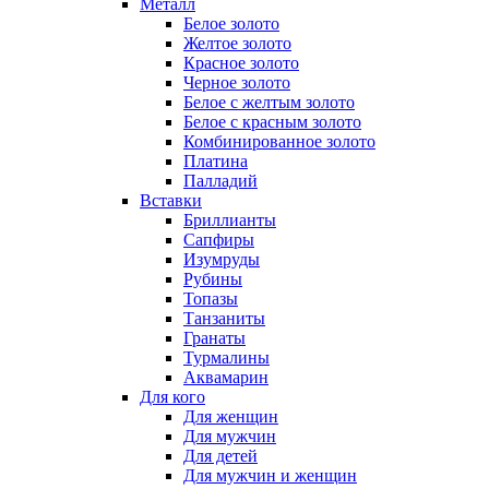
Металл
Белое золото
Желтое золото
Красное золото
Черное золото
Белое с желтым золото
Белое с красным золото
Комбинированное золото
Платина
Палладий
Вставки
Бриллианты
Сапфиры
Изумруды
Рубины
Топазы
Танзаниты
Гранаты
Турмалины
Аквамарин
Для кого
Для женщин
Для мужчин
Для детей
Для мужчин и женщин