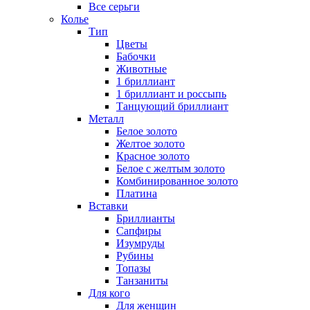
Все серьги
Колье
Тип
Цветы
Бабочки
Животные
1 бриллиант
1 бриллиант и россыпь
Танцующий бриллиант
Металл
Белое золото
Желтое золото
Красное золото
Белое с желтым золото
Комбинированное золото
Платина
Вставки
Бриллианты
Сапфиры
Изумруды
Рубины
Топазы
Танзаниты
Для кого
Для женщин