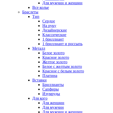
Для мужчин и женщин
Все колье
Браслеты
Тип
Сердце
На руку
Дизайнерские
Классические
1 бриллиант
1 бриллиант и россыпь
Металл
Белое золото
Красное золото
Желтое золото
Белое с желтым золото
Красное с белым золото
Платина
Вставки
Бриллианты
Сапфиры
Изумруды
Для кого
Для женщин
Для мужчин
Для мужчин и женщин