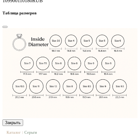
109900
110180
RUB
Таблица размеров
Закрыть
Каталог
Серьги
|