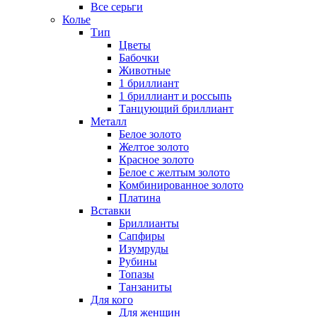
Все серьги
Колье
Тип
Цветы
Бабочки
Животные
1 бриллиант
1 бриллиант и россыпь
Танцующий бриллиант
Металл
Белое золото
Желтое золото
Красное золото
Белое с желтым золото
Комбинированное золото
Платина
Вставки
Бриллианты
Сапфиры
Изумруды
Рубины
Топазы
Танзаниты
Для кого
Для женщин