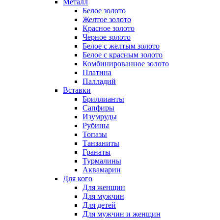
Металл
Белое золото
Желтое золото
Красное золото
Черное золото
Белое с желтым золото
Белое с красным золото
Комбинированное золото
Платина
Палладий
Вставки
Бриллианты
Сапфиры
Изумруды
Рубины
Топазы
Танзаниты
Гранаты
Турмалины
Аквамарин
Для кого
Для женщин
Для мужчин
Для детей
Для мужчин и женщин