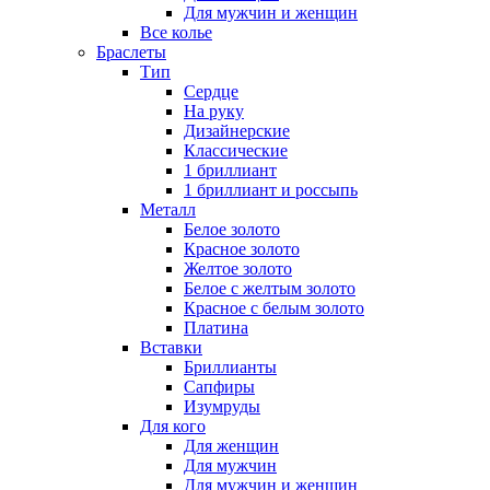
Для мужчин и женщин
Все колье
Браслеты
Тип
Сердце
На руку
Дизайнерские
Классические
1 бриллиант
1 бриллиант и россыпь
Металл
Белое золото
Красное золото
Желтое золото
Белое с желтым золото
Красное с белым золото
Платина
Вставки
Бриллианты
Сапфиры
Изумруды
Для кого
Для женщин
Для мужчин
Для мужчин и женщин