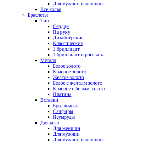
Для мужчин и женщин
Все колье
Браслеты
Тип
Сердце
На руку
Дизайнерские
Классические
1 бриллиант
1 бриллиант и россыпь
Металл
Белое золото
Красное золото
Желтое золото
Белое с желтым золото
Красное с белым золото
Платина
Вставки
Бриллианты
Сапфиры
Изумруды
Для кого
Для женщин
Для мужчин
Для мужчин и женщин