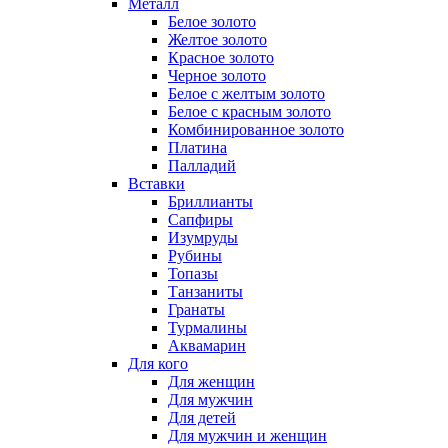
Металл
Белое золото
Желтое золото
Красное золото
Черное золото
Белое с желтым золото
Белое с красным золото
Комбинированное золото
Платина
Палладий
Вставки
Бриллианты
Сапфиры
Изумруды
Рубины
Топазы
Танзаниты
Гранаты
Турмалины
Аквамарин
Для кого
Для женщин
Для мужчин
Для детей
Для мужчин и женщин