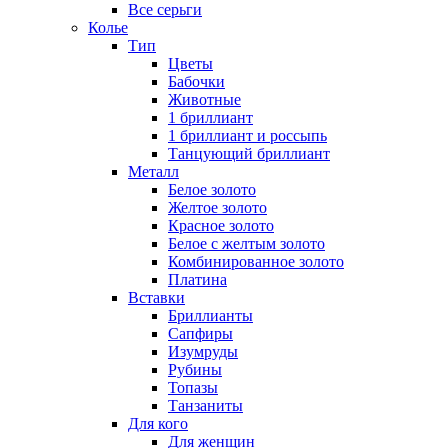
Все серьги
Колье
Тип
Цветы
Бабочки
Животные
1 бриллиант
1 бриллиант и россыпь
Танцующий бриллиант
Металл
Белое золото
Желтое золото
Красное золото
Белое с желтым золото
Комбинированное золото
Платина
Вставки
Бриллианты
Сапфиры
Изумруды
Рубины
Топазы
Танзаниты
Для кого
Для женщин