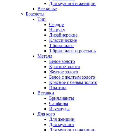
Для мужчин и женщин
Все колье
Браслеты
Тип
Сердце
На руку
Дизайнерские
Классические
1 бриллиант
1 бриллиант и россыпь
Металл
Белое золото
Красное золото
Желтое золото
Белое с желтым золото
Красное с белым золото
Платина
Вставки
Бриллианты
Сапфиры
Изумруды
Для кого
Для женщин
Для мужчин
Для мужчин и женщин