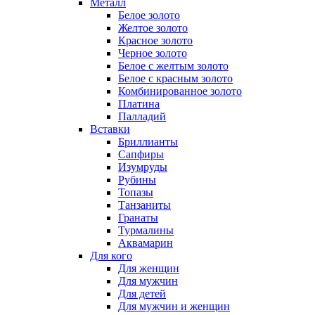
Металл
Белое золото
Желтое золото
Красное золото
Черное золото
Белое с желтым золото
Белое с красным золото
Комбинированное золото
Платина
Палладий
Вставки
Бриллианты
Сапфиры
Изумруды
Рубины
Топазы
Танзаниты
Гранаты
Турмалины
Аквамарин
Для кого
Для женщин
Для мужчин
Для детей
Для мужчин и женщин