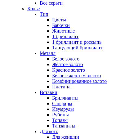
Все серьги
Колье
Тип
Цветы
Бабочки
Животные
1 бриллиант
1 бриллиант и россыпь
Танцующий бриллиант
Металл
Белое золото
Желтое золото
Красное золото
Белое с желтым золото
Комбинированное золото
Платина
Вставки
Бриллианты
Сапфиры
Изумруды
Рубины
Топазы
Танзаниты
Для кого
Для женщин