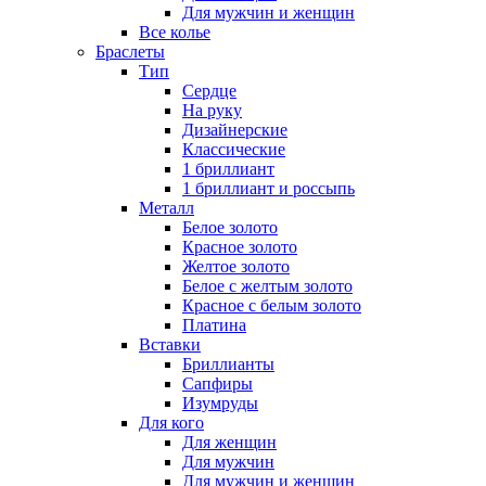
Для мужчин и женщин
Все колье
Браслеты
Тип
Сердце
На руку
Дизайнерские
Классические
1 бриллиант
1 бриллиант и россыпь
Металл
Белое золото
Красное золото
Желтое золото
Белое с желтым золото
Красное с белым золото
Платина
Вставки
Бриллианты
Сапфиры
Изумруды
Для кого
Для женщин
Для мужчин
Для мужчин и женщин