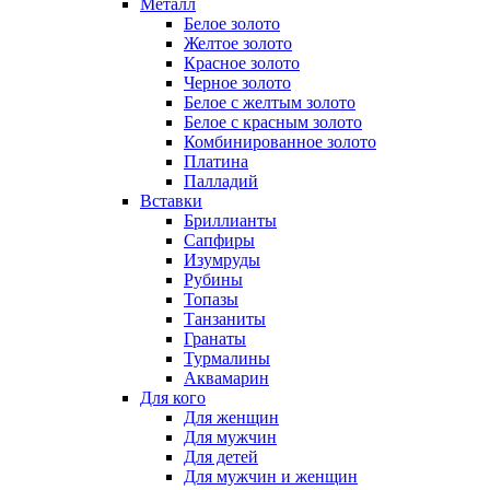
Металл
Белое золото
Желтое золото
Красное золото
Черное золото
Белое с желтым золото
Белое с красным золото
Комбинированное золото
Платина
Палладий
Вставки
Бриллианты
Сапфиры
Изумруды
Рубины
Топазы
Танзаниты
Гранаты
Турмалины
Аквамарин
Для кого
Для женщин
Для мужчин
Для детей
Для мужчин и женщин