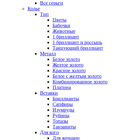
Все серьги
Колье
Тип
Цветы
Бабочки
Животные
1 бриллиант
1 бриллиант и россыпь
Танцующий бриллиант
Металл
Белое золото
Желтое золото
Красное золото
Белое с желтым золото
Комбинированное золото
Платина
Вставки
Бриллианты
Сапфиры
Изумруды
Рубины
Топазы
Танзаниты
Для кого
Для женщин