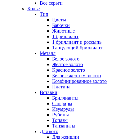
Все серьги
Колье
Тип
Цветы
Бабочки
Животные
1 бриллиант
1 бриллиант и россыпь
Танцующий бриллиант
Металл
Белое золото
Желтое золото
Красное золото
Белое с желтым золото
Комбинированное золото
Платина
Вставки
Бриллианты
Сапфиры
Изумруды
Рубины
Топазы
Танзаниты
Для кого
Для женщин