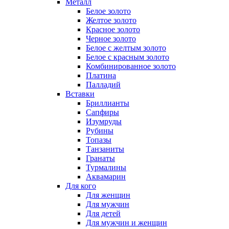
Металл
Белое золото
Желтое золото
Красное золото
Черное золото
Белое с желтым золото
Белое с красным золото
Комбинированное золото
Платина
Палладий
Вставки
Бриллианты
Сапфиры
Изумруды
Рубины
Топазы
Танзаниты
Гранаты
Турмалины
Аквамарин
Для кого
Для женщин
Для мужчин
Для детей
Для мужчин и женщин