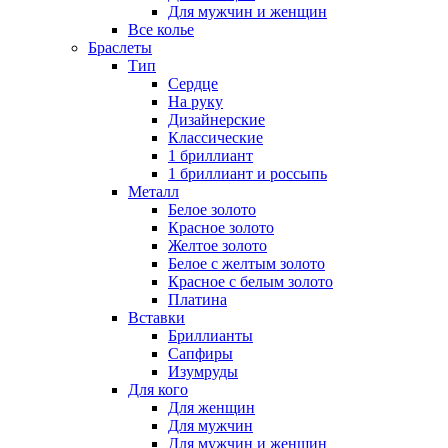
Для мужчин и женщин
Все колье
Браслеты
Тип
Сердце
На руку
Дизайнерские
Классические
1 бриллиант
1 бриллиант и россыпь
Металл
Белое золото
Красное золото
Желтое золото
Белое с желтым золото
Красное с белым золото
Платина
Вставки
Бриллианты
Сапфиры
Изумруды
Для кого
Для женщин
Для мужчин
Для мужчин и женщин