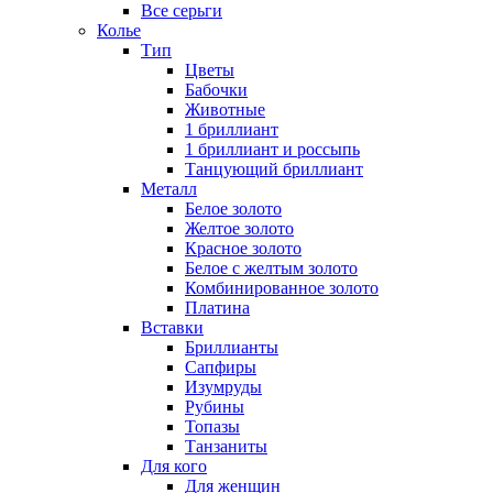
Все серьги
Колье
Тип
Цветы
Бабочки
Животные
1 бриллиант
1 бриллиант и россыпь
Танцующий бриллиант
Металл
Белое золото
Желтое золото
Красное золото
Белое с желтым золото
Комбинированное золото
Платина
Вставки
Бриллианты
Сапфиры
Изумруды
Рубины
Топазы
Танзаниты
Для кого
Для женщин