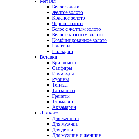
Металл
Белое золото
Желтое золото
Красное золото
Черное золото
Белое с желтым золото
Белое с красным золото
Комбинированное золото
Платина
Палладий
Вставки
Бриллианты
Сапфиры
Изумруды
Рубины
Топазы
Танзаниты
Гранаты
Турмалины
Аквамарин
Для кого
Для женщин
Для мужчин
Для детей
Для мужчин и женщин