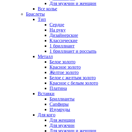
Для мужчин и женщин
Все колье
Браслеты
Тип
Сердце
На руку
Дизайнерские
Классические
1 бриллиант
1 бриллиант и россыпь
Металл
Белое золото
Красное золото
Желтое золото
Белое с желтым золото
Красное с белым золото
Платина
Вставки
Бриллианты
Сапфиры
Изумруды
Для кого
Для женщин
Для мужчин
Для мужчин и женщин