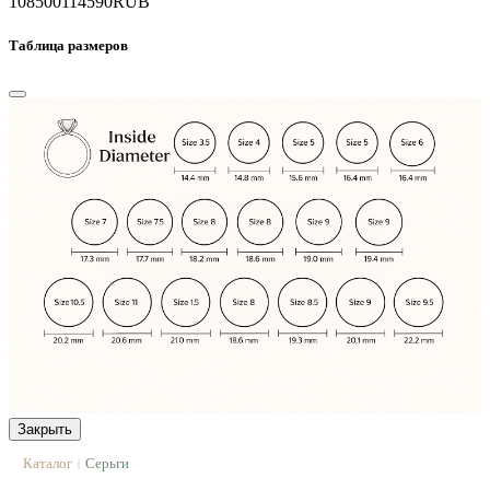
108500
114590
RUB
Таблица размеров
Закрыть
Каталог
Серьги
|