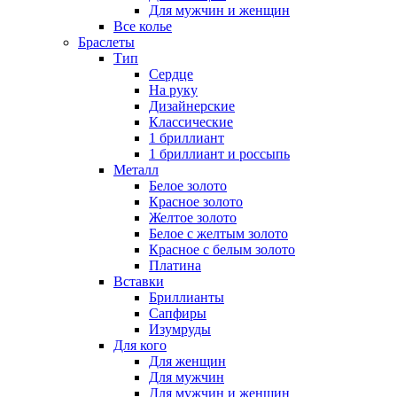
Для мужчин и женщин
Все колье
Браслеты
Тип
Сердце
На руку
Дизайнерские
Классические
1 бриллиант
1 бриллиант и россыпь
Металл
Белое золото
Красное золото
Желтое золото
Белое с желтым золото
Красное с белым золото
Платина
Вставки
Бриллианты
Сапфиры
Изумруды
Для кого
Для женщин
Для мужчин
Для мужчин и женщин