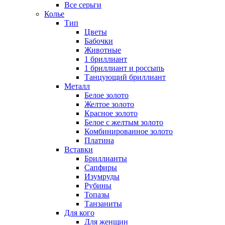
Все серьги
Колье
Тип
Цветы
Бабочки
Животные
1 бриллиант
1 бриллиант и россыпь
Танцующий бриллиант
Металл
Белое золото
Желтое золото
Красное золото
Белое с желтым золото
Комбинированное золото
Платина
Вставки
Бриллианты
Сапфиры
Изумруды
Рубины
Топазы
Танзаниты
Для кого
Для женщин