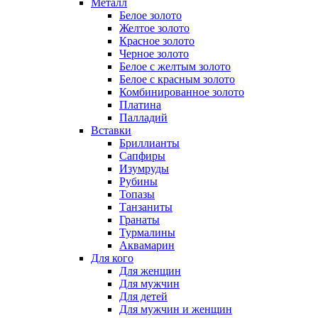
Металл
Белое золото
Желтое золото
Красное золото
Черное золото
Белое с желтым золото
Белое с красным золото
Комбинированное золото
Платина
Палладий
Вставки
Бриллианты
Сапфиры
Изумруды
Рубины
Топазы
Танзаниты
Гранаты
Турмалины
Аквамарин
Для кого
Для женщин
Для мужчин
Для детей
Для мужчин и женщин