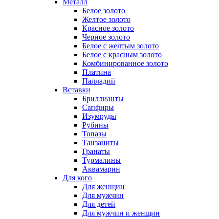
Металл
Белое золото
Желтое золото
Красное золото
Черное золото
Белое с желтым золото
Белое с красным золото
Комбинированное золото
Платина
Палладий
Вставки
Бриллианты
Сапфиры
Изумруды
Рубины
Топазы
Танзаниты
Гранаты
Турмалины
Аквамарин
Для кого
Для женщин
Для мужчин
Для детей
Для мужчин и женщин