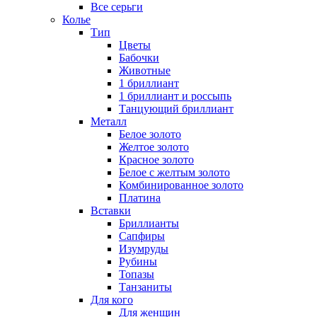
Все серьги
Колье
Тип
Цветы
Бабочки
Животные
1 бриллиант
1 бриллиант и россыпь
Танцующий бриллиант
Металл
Белое золото
Желтое золото
Красное золото
Белое с желтым золото
Комбинированное золото
Платина
Вставки
Бриллианты
Сапфиры
Изумруды
Рубины
Топазы
Танзаниты
Для кого
Для женщин