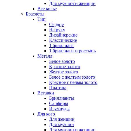
Для мужчин и женщин
Все колье
Браслеты
Тип
Сердце
На руку
Дизайнерские
Классические
1 бриллиант
1 бриллиант и россыпь
Металл
Белое золото
Красное золото
Желтое золото
Белое с желтым золото
Красное с белым золото
Платина
Вставки
Бриллианты
Сапфиры
Изумруды
Для кого
Для женщин
Для мужчин
Для мужчин и женщин