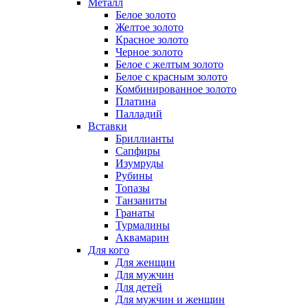
Металл
Белое золото
Желтое золото
Красное золото
Черное золото
Белое с желтым золото
Белое с красным золото
Комбинированное золото
Платина
Палладий
Вставки
Бриллианты
Сапфиры
Изумруды
Рубины
Топазы
Танзаниты
Гранаты
Турмалины
Аквамарин
Для кого
Для женщин
Для мужчин
Для детей
Для мужчин и женщин