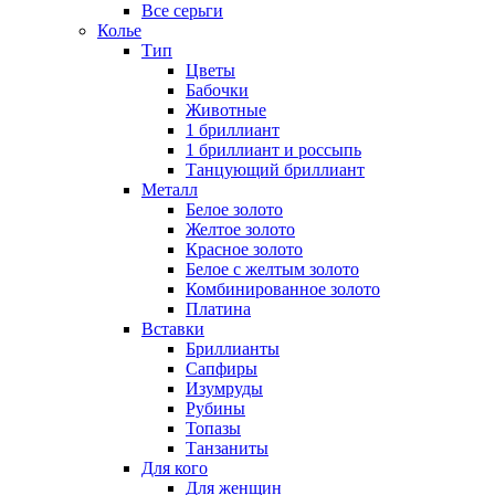
Все серьги
Колье
Тип
Цветы
Бабочки
Животные
1 бриллиант
1 бриллиант и россыпь
Танцующий бриллиант
Металл
Белое золото
Желтое золото
Красное золото
Белое с желтым золото
Комбинированное золото
Платина
Вставки
Бриллианты
Сапфиры
Изумруды
Рубины
Топазы
Танзаниты
Для кого
Для женщин