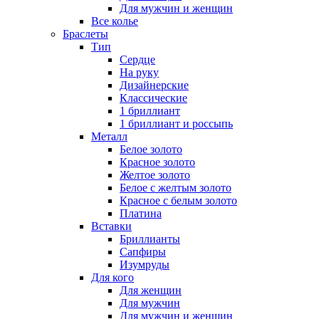
Для мужчин и женщин
Все колье
Браслеты
Тип
Сердце
На руку
Дизайнерские
Классические
1 бриллиант
1 бриллиант и россыпь
Металл
Белое золото
Красное золото
Желтое золото
Белое с желтым золото
Красное с белым золото
Платина
Вставки
Бриллианты
Сапфиры
Изумруды
Для кого
Для женщин
Для мужчин
Для мужчин и женщин