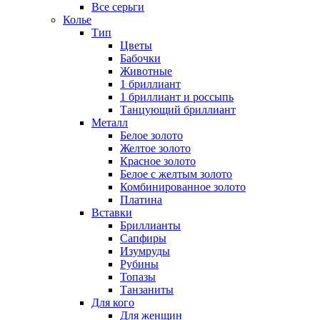
Все серьги
Колье
Тип
Цветы
Бабочки
Животные
1 бриллиант
1 бриллиант и россыпь
Танцующий бриллиант
Металл
Белое золото
Желтое золото
Красное золото
Белое с желтым золото
Комбинированное золото
Платина
Вставки
Бриллианты
Сапфиры
Изумруды
Рубины
Топазы
Танзаниты
Для кого
Для женщин