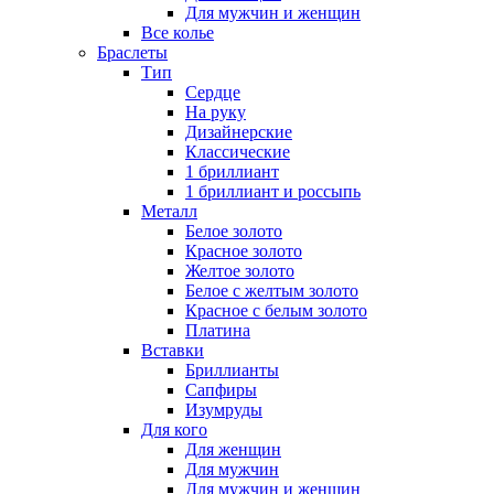
Для мужчин и женщин
Все колье
Браслеты
Тип
Сердце
На руку
Дизайнерские
Классические
1 бриллиант
1 бриллиант и россыпь
Металл
Белое золото
Красное золото
Желтое золото
Белое с желтым золото
Красное с белым золото
Платина
Вставки
Бриллианты
Сапфиры
Изумруды
Для кого
Для женщин
Для мужчин
Для мужчин и женщин