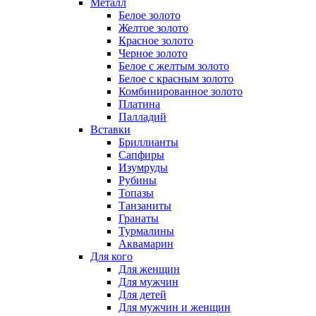
Металл
Белое золото
Желтое золото
Красное золото
Черное золото
Белое с желтым золото
Белое с красным золото
Комбинированное золото
Платина
Палладий
Вставки
Бриллианты
Сапфиры
Изумруды
Рубины
Топазы
Танзаниты
Гранаты
Турмалины
Аквамарин
Для кого
Для женщин
Для мужчин
Для детей
Для мужчин и женщин