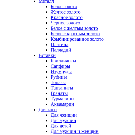
Металл
Белое золото
Желтое золото
Красное золото
Черное золото
Белое с желтым золото
Белое с красным золото
Комбинированное золото
Платина
Палладий
Вставки
Бриллианты
Сапфиры
Изумруды
Рубины
Топазы
Танзаниты
Гранаты
Турмалины
Аквамарин
Для кого
Для женщин
Для мужчин
Для детей
Для мужчин и женщин