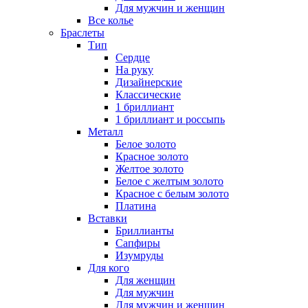
Для мужчин и женщин
Все колье
Браслеты
Тип
Сердце
На руку
Дизайнерские
Классические
1 бриллиант
1 бриллиант и россыпь
Металл
Белое золото
Красное золото
Желтое золото
Белое с желтым золото
Красное с белым золото
Платина
Вставки
Бриллианты
Сапфиры
Изумруды
Для кого
Для женщин
Для мужчин
Для мужчин и женщин