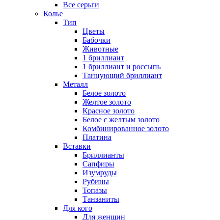
Все серьги
Колье
Тип
Цветы
Бабочки
Животные
1 бриллиант
1 бриллиант и россыпь
Танцующий бриллиант
Металл
Белое золото
Желтое золото
Красное золото
Белое с желтым золото
Комбинированное золото
Платина
Вставки
Бриллианты
Сапфиры
Изумруды
Рубины
Топазы
Танзаниты
Для кого
Для женщин