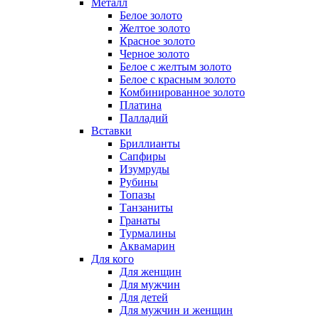
Металл
Белое золото
Желтое золото
Красное золото
Черное золото
Белое с желтым золото
Белое с красным золото
Комбинированное золото
Платина
Палладий
Вставки
Бриллианты
Сапфиры
Изумруды
Рубины
Топазы
Танзаниты
Гранаты
Турмалины
Аквамарин
Для кого
Для женщин
Для мужчин
Для детей
Для мужчин и женщин