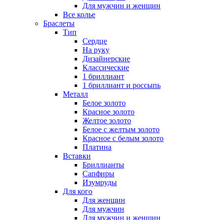
Для мужчин и женщин
Все колье
Браслеты
Тип
Сердце
На руку
Дизайнерские
Классические
1 бриллиант
1 бриллиант и россыпь
Металл
Белое золото
Красное золото
Желтое золото
Белое с желтым золото
Красное с белым золото
Платина
Вставки
Бриллианты
Сапфиры
Изумруды
Для кого
Для женщин
Для мужчин
Для мужчин и женщин