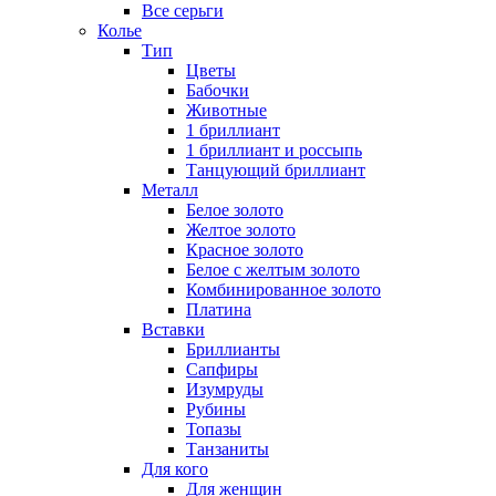
Все серьги
Колье
Тип
Цветы
Бабочки
Животные
1 бриллиант
1 бриллиант и россыпь
Танцующий бриллиант
Металл
Белое золото
Желтое золото
Красное золото
Белое с желтым золото
Комбинированное золото
Платина
Вставки
Бриллианты
Сапфиры
Изумруды
Рубины
Топазы
Танзаниты
Для кого
Для женщин