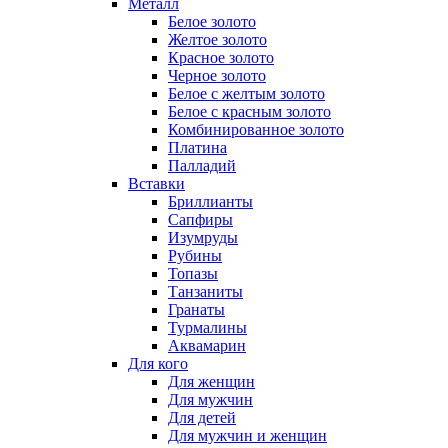
Металл
Белое золото
Желтое золото
Красное золото
Черное золото
Белое с желтым золото
Белое с красным золото
Комбинированное золото
Платина
Палладий
Вставки
Бриллианты
Сапфиры
Изумруды
Рубины
Топазы
Танзаниты
Гранаты
Турмалины
Аквамарин
Для кого
Для женщин
Для мужчин
Для детей
Для мужчин и женщин