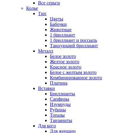
Все серьги
Колье
Тип
Цветы
Бабочки
Животные
1 бриллиант
1 бриллиант и россыпь
Танцующий бриллиант
Металл
Белое золото
Желтое золото
Красное золото
Белое с желтым золото
Комбинированное золото
Платина
Вставки
Бриллианты
Сапфиры
Изумруды
Рубины
Топазы
Танзаниты
Для кого
Для женщин