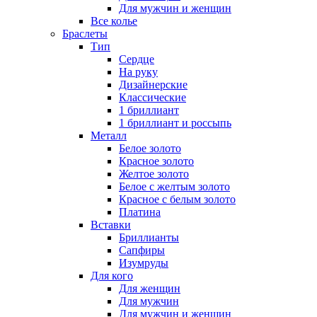
Для мужчин и женщин
Все колье
Браслеты
Тип
Сердце
На руку
Дизайнерские
Классические
1 бриллиант
1 бриллиант и россыпь
Металл
Белое золото
Красное золото
Желтое золото
Белое с желтым золото
Красное с белым золото
Платина
Вставки
Бриллианты
Сапфиры
Изумруды
Для кого
Для женщин
Для мужчин
Для мужчин и женщин