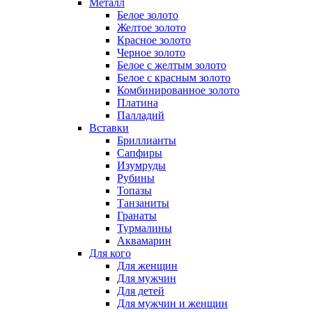
Металл
Белое золото
Желтое золото
Красное золото
Черное золото
Белое с желтым золото
Белое с красным золото
Комбинированное золото
Платина
Палладий
Вставки
Бриллианты
Сапфиры
Изумруды
Рубины
Топазы
Танзаниты
Гранаты
Турмалины
Аквамарин
Для кого
Для женщин
Для мужчин
Для детей
Для мужчин и женщин