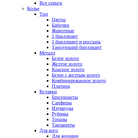
Все серьги
Колье
Тип
Цветы
Бабочки
Животные
1 бриллиант
1 бриллиант и россыпь
Танцующий бриллиант
Металл
Белое золото
Желтое золото
Красное золото
Белое с желтым золото
Комбинированное золото
Платина
Вставки
Бриллианты
Сапфиры
Изумруды
Рубины
Топазы
Танзаниты
Для кого
Для женщин