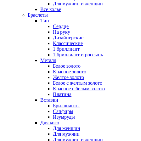
Для мужчин и женщин
Все колье
Браслеты
Тип
Сердце
На руку
Дизайнерские
Классические
1 бриллиант
1 бриллиант и россыпь
Металл
Белое золото
Красное золото
Желтое золото
Белое с желтым золото
Красное с белым золото
Платина
Вставки
Бриллианты
Сапфиры
Изумруды
Для кого
Для женщин
Для мужчин
Для мужчин и женщин