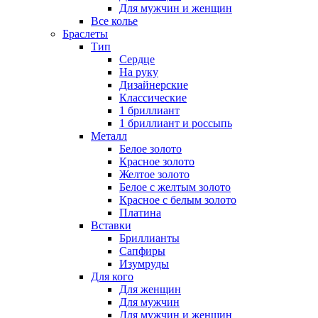
Для мужчин и женщин
Все колье
Браслеты
Тип
Сердце
На руку
Дизайнерские
Классические
1 бриллиант
1 бриллиант и россыпь
Металл
Белое золото
Красное золото
Желтое золото
Белое с желтым золото
Красное с белым золото
Платина
Вставки
Бриллианты
Сапфиры
Изумруды
Для кого
Для женщин
Для мужчин
Для мужчин и женщин