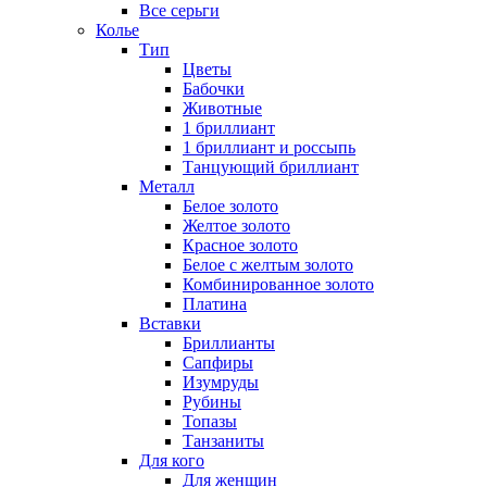
Все серьги
Колье
Тип
Цветы
Бабочки
Животные
1 бриллиант
1 бриллиант и россыпь
Танцующий бриллиант
Металл
Белое золото
Желтое золото
Красное золото
Белое с желтым золото
Комбинированное золото
Платина
Вставки
Бриллианты
Сапфиры
Изумруды
Рубины
Топазы
Танзаниты
Для кого
Для женщин