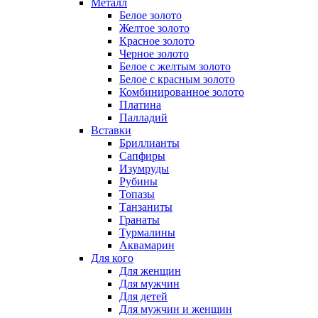
Металл
Белое золото
Желтое золото
Красное золото
Черное золото
Белое с желтым золото
Белое с красным золото
Комбинированное золото
Платина
Палладий
Вставки
Бриллианты
Сапфиры
Изумруды
Рубины
Топазы
Танзаниты
Гранаты
Турмалины
Аквамарин
Для кого
Для женщин
Для мужчин
Для детей
Для мужчин и женщин