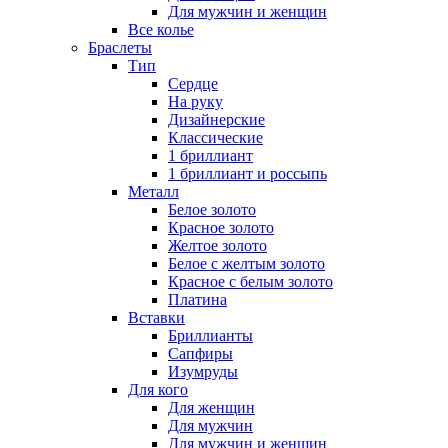
Для мужчин и женщин
Все колье
Браслеты
Тип
Сердце
На руку
Дизайнерские
Классические
1 бриллиант
1 бриллиант и россыпь
Металл
Белое золото
Красное золото
Желтое золото
Белое с желтым золото
Красное с белым золото
Платина
Вставки
Бриллианты
Сапфиры
Изумруды
Для кого
Для женщин
Для мужчин
Для мужчин и женщин