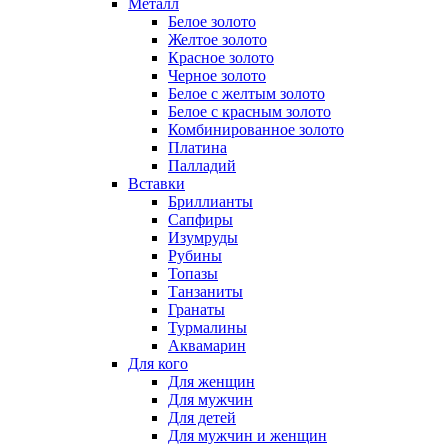
Металл
Белое золото
Желтое золото
Красное золото
Черное золото
Белое с желтым золото
Белое с красным золото
Комбинированное золото
Платина
Палладий
Вставки
Бриллианты
Сапфиры
Изумруды
Рубины
Топазы
Танзаниты
Гранаты
Турмалины
Аквамарин
Для кого
Для женщин
Для мужчин
Для детей
Для мужчин и женщин