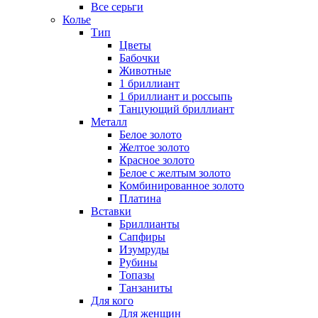
Все серьги
Колье
Тип
Цветы
Бабочки
Животные
1 бриллиант
1 бриллиант и россыпь
Танцующий бриллиант
Металл
Белое золото
Желтое золото
Красное золото
Белое с желтым золото
Комбинированное золото
Платина
Вставки
Бриллианты
Сапфиры
Изумруды
Рубины
Топазы
Танзаниты
Для кого
Для женщин