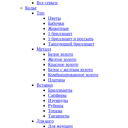
Все серьги
Колье
Тип
Цветы
Бабочки
Животные
1 бриллиант
1 бриллиант и россыпь
Танцующий бриллиант
Металл
Белое золото
Желтое золото
Красное золото
Белое с желтым золото
Комбинированное золото
Платина
Вставки
Бриллианты
Сапфиры
Изумруды
Рубины
Топазы
Танзаниты
Для кого
Для женщин