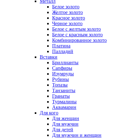
Металл
Белое золото
Желтое золото
Красное золото
Черное золото
Белое с желтым золото
Белое с красным золото
Комбинированное золото
Платина
Палладий
Вставки
Бриллианты
Сапфиры
Изумруды
Рубины
Топазы
Танзаниты
Гранаты
Турмалины
Аквамарин
Для кого
Для женщин
Для мужчин
Для детей
Для мужчин и женщин