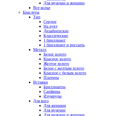
Для мужчин и женщин
Все колье
Браслеты
Тип
Сердце
На руку
Дизайнерские
Классические
1 бриллиант
1 бриллиант и россыпь
Металл
Белое золото
Красное золото
Желтое золото
Белое с желтым золото
Красное с белым золото
Платина
Вставки
Бриллианты
Сапфиры
Изумруды
Для кого
Для женщин
Для мужчин
Для мужчин и женщин