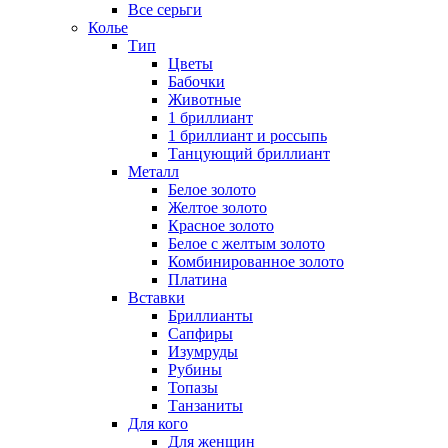
Все серьги
Колье
Тип
Цветы
Бабочки
Животные
1 бриллиант
1 бриллиант и россыпь
Танцующий бриллиант
Металл
Белое золото
Желтое золото
Красное золото
Белое с желтым золото
Комбинированное золото
Платина
Вставки
Бриллианты
Сапфиры
Изумруды
Рубины
Топазы
Танзаниты
Для кого
Для женщин