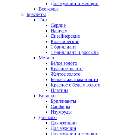
Для мужчин и женщин
Все колье
Браслеты
Тип
Сердце
На руку
Дизайнерские
Классические
1 бриллиант
1 бриллиант и россыпь
Металл
Белое золото
Красное золото
Желтое золото
Белое с желтым золото
Красное с белым золото
Платина
Вставки
Бриллианты
Сапфиры
Изумруды
Для кого
Для женщин
Для мужчин
Для мужчин и женщин