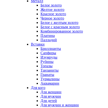
Металл
Белое золото
Желтое золото
Красное золото
Черное золото
Белое с желтым золото
Белое с красным золото
Комбинированное золото
Платина
Палладий
Вставки
Бриллианты
Сапфиры
Изумруды
Рубины
Топазы
Танзаниты
Гранаты
Турмалины
Аквамарин
Для кого
Для женщин
Для мужчин
Для детей
Для мужчин и женщин