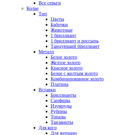
Все серьги
Колье
Тип
Цветы
Бабочки
Животные
1 бриллиант
1 бриллиант и россыпь
Танцующий бриллиант
Металл
Белое золото
Желтое золото
Красное золото
Белое с желтым золото
Комбинированное золото
Платина
Вставки
Бриллианты
Сапфиры
Изумруды
Рубины
Топазы
Танзаниты
Для кого
Для женщин