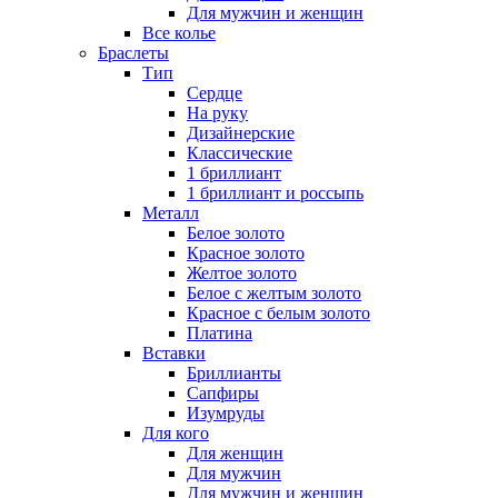
Для мужчин и женщин
Все колье
Браслеты
Тип
Сердце
На руку
Дизайнерские
Классические
1 бриллиант
1 бриллиант и россыпь
Металл
Белое золото
Красное золото
Желтое золото
Белое с желтым золото
Красное с белым золото
Платина
Вставки
Бриллианты
Сапфиры
Изумруды
Для кого
Для женщин
Для мужчин
Для мужчин и женщин