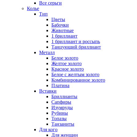
Все серьги
Колье
Тип
Цветы
Бабочки
Животные
1 бриллиант
1 бриллиант и россыпь
Танцующий бриллиант
Металл
Белое золото
Желтое золото
Красное золото
Белое с желтым золото
Комбинированное золото
Платина
Вставки
Бриллианты
Сапфиры
Изумруды
Рубины
Топазы
Танзаниты
Для кого
Для женщин