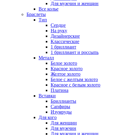
Для мужчин и женщин
Все колье
Браслеты
Тип
Сердце
На руку
Дизайнерские
Классические
1 бриллиант
1 бриллиант и россыпь
Металл
Белое золото
Красное золото
Желтое золото
Белое с желтым золото
Красное с белым золото
Платина
Вставки
Бриллианты
Сапфиры
Изумруды
Для кого
Для женщин
Для мужчин
Для мужчин и женщин