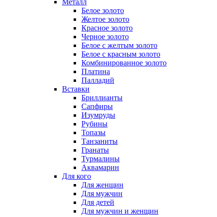
Металл
Белое золото
Желтое золото
Красное золото
Черное золото
Белое с желтым золото
Белое с красным золото
Комбинированное золото
Платина
Палладий
Вставки
Бриллианты
Сапфиры
Изумруды
Рубины
Топазы
Танзаниты
Гранаты
Турмалины
Аквамарин
Для кого
Для женщин
Для мужчин
Для детей
Для мужчин и женщин