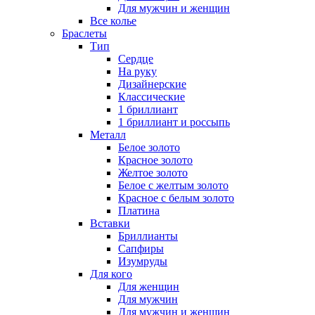
Для мужчин и женщин
Все колье
Браслеты
Тип
Сердце
На руку
Дизайнерские
Классические
1 бриллиант
1 бриллиант и россыпь
Металл
Белое золото
Красное золото
Желтое золото
Белое с желтым золото
Красное с белым золото
Платина
Вставки
Бриллианты
Сапфиры
Изумруды
Для кого
Для женщин
Для мужчин
Для мужчин и женщин