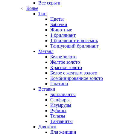
Все серьги
Колье
Тип
Цветы
Бабочки
Животные
1 бриллиант
1 бриллиант и россыпь
Танцующий бриллиант
Металл
Белое золото
Желтое золото
Красное золото
Белое с желтым золото
Комбинированное золото
Платина
Вставки
Бриллианты
Сапфиры
Изумруды
Рубины
Топазы
Танзаниты
Для кого
Для женщин