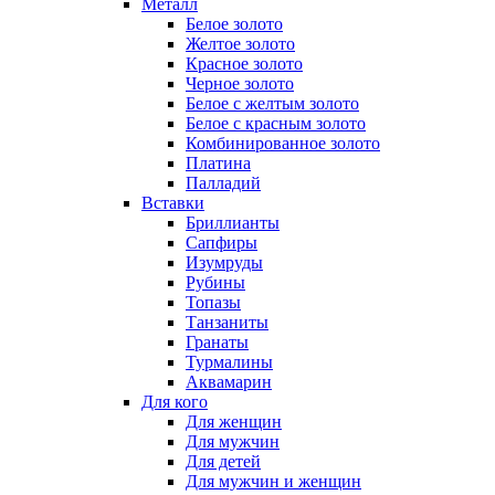
Металл
Белое золото
Желтое золото
Красное золото
Черное золото
Белое с желтым золото
Белое с красным золото
Комбинированное золото
Платина
Палладий
Вставки
Бриллианты
Сапфиры
Изумруды
Рубины
Топазы
Танзаниты
Гранаты
Турмалины
Аквамарин
Для кого
Для женщин
Для мужчин
Для детей
Для мужчин и женщин