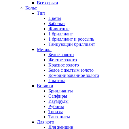
Все серьги
Колье
Тип
Цветы
Бабочки
Животные
1 бриллиант
1 бриллиант и россыпь
Танцующий бриллиант
Металл
Белое золото
Желтое золото
Красное золото
Белое с желтым золото
Комбинированное золото
Платина
Вставки
Бриллианты
Сапфиры
Изумруды
Рубины
Топазы
Танзаниты
Для кого
Для женщин