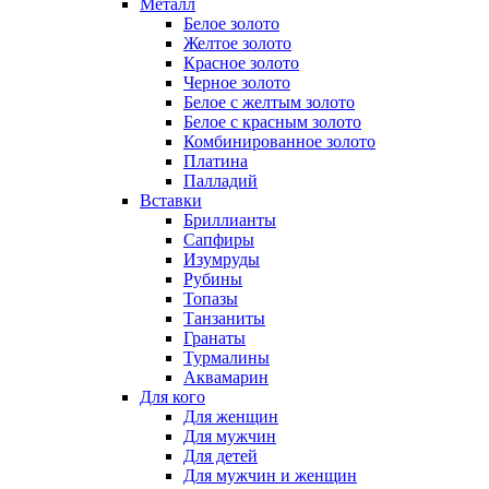
Металл
Белое золото
Желтое золото
Красное золото
Черное золото
Белое с желтым золото
Белое с красным золото
Комбинированное золото
Платина
Палладий
Вставки
Бриллианты
Сапфиры
Изумруды
Рубины
Топазы
Танзаниты
Гранаты
Турмалины
Аквамарин
Для кого
Для женщин
Для мужчин
Для детей
Для мужчин и женщин