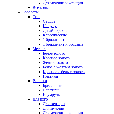
Для мужчин и женщин
Все колье
Браслеты
Тип
Сердце
На руку
Дизайнерские
Классические
1 бриллиант
1 бриллиант и россыпь
Металл
Белое золото
Красное золото
Желтое золото
Белое с желтым золото
Красное с белым золото
Платина
Вставки
Бриллианты
Сапфиры
Изумруды
Для кого
Для женщин
Для мужчин
Для мужчин и женщин