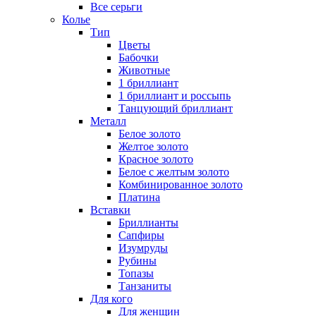
Все серьги
Колье
Тип
Цветы
Бабочки
Животные
1 бриллиант
1 бриллиант и россыпь
Танцующий бриллиант
Металл
Белое золото
Желтое золото
Красное золото
Белое с желтым золото
Комбинированное золото
Платина
Вставки
Бриллианты
Сапфиры
Изумруды
Рубины
Топазы
Танзаниты
Для кого
Для женщин