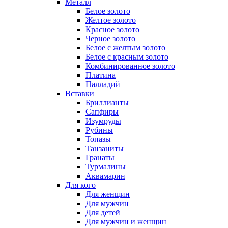
Металл
Белое золото
Желтое золото
Красное золото
Черное золото
Белое с желтым золото
Белое с красным золото
Комбинированное золото
Платина
Палладий
Вставки
Бриллианты
Сапфиры
Изумруды
Рубины
Топазы
Танзаниты
Гранаты
Турмалины
Аквамарин
Для кого
Для женщин
Для мужчин
Для детей
Для мужчин и женщин