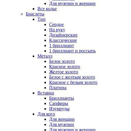
Для мужчин и женщин
Все колье
Браслеты
Тип
Сердце
На руку
Дизайнерские
Классические
1 бриллиант
1 бриллиант и россыпь
Металл
Белое золото
Красное золото
Желтое золото
Белое с желтым золото
Красное с белым золото
Платина
Вставки
Бриллианты
Сапфиры
Изумруды
Для кого
Для женщин
Для мужчин
Для мужчин и женщин