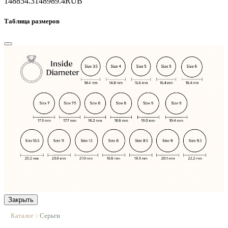
148854.3
148989.4
RUB
Таблица размеров
Закрыть
Каталог
Серьги
|