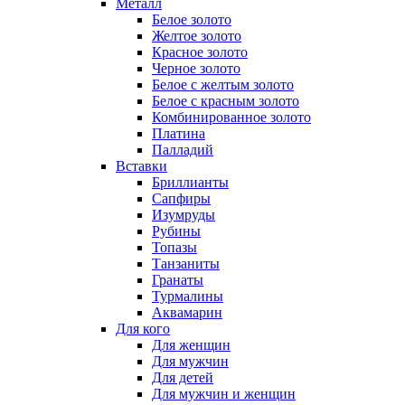
Металл
Белое золото
Желтое золото
Красное золото
Черное золото
Белое с желтым золото
Белое с красным золото
Комбинированное золото
Платина
Палладий
Вставки
Бриллианты
Сапфиры
Изумруды
Рубины
Топазы
Танзаниты
Гранаты
Турмалины
Аквамарин
Для кого
Для женщин
Для мужчин
Для детей
Для мужчин и женщин