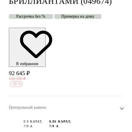
БРИЛЛИАНТАМИ (049674)
Рассрочка без %
Примерка на дому
В избранноe
92 645
₽
132 350
₽
-
30 %
Центральный камень
0.9 КАРАТ,
0.86 КАРАТ,
7/9 А
7/9 А