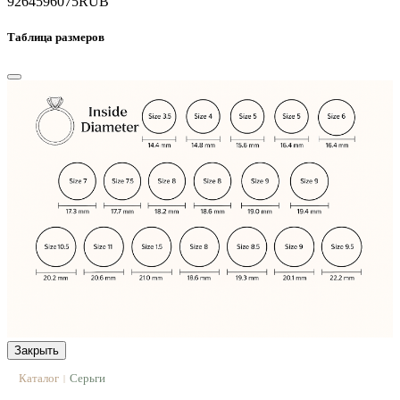
92645
96075
RUB
Таблица размеров
Закрыть
Каталог
Серьги
|