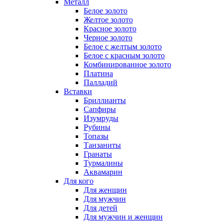
Металл
Белое золото
Желтое золото
Красное золото
Черное золото
Белое с желтым золото
Белое с красным золото
Комбинированное золото
Платина
Палладий
Вставки
Бриллианты
Сапфиры
Изумруды
Рубины
Топазы
Танзаниты
Гранаты
Турмалины
Аквамарин
Для кого
Для женщин
Для мужчин
Для детей
Для мужчин и женщин