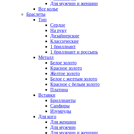
Для мужчин и женщин
Все колье
Браслеты
Тип
Сердце
На руку
Дизайнерские
Классические
1 бриллиант
1 бриллиант и россыпь
Металл
Белое золото
Красное золото
Желтое золото
Белое с желтым золото
Красное с белым золото
Платина
Вставки
Бриллианты
Сапфиры
Изумруды
Для кого
Для женщин
Для мужчин
Для мужчин и женщин