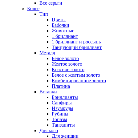
Все серьги
Колье
Тип
Цветы
Бабочки
Животные
1 бриллиант
1 бриллиант и россыпь
Танцующий бриллиант
Металл
Белое золото
Желтое золото
Красное золото
Белое с желтым золото
Комбинированное золото
Платина
Вставки
Бриллианты
Сапфиры
Изумруды
Рубины
Топазы
Танзаниты
Для кого
Для женщин