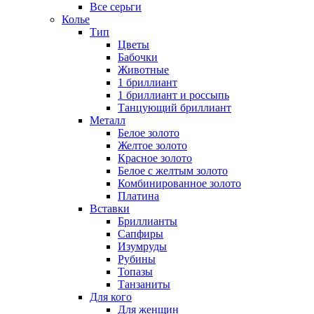
Все серьги
Колье
Тип
Цветы
Бабочки
Животные
1 бриллиант
1 бриллиант и россыпь
Танцующий бриллиант
Металл
Белое золото
Желтое золото
Красное золото
Белое с желтым золото
Комбинированное золото
Платина
Вставки
Бриллианты
Сапфиры
Изумруды
Рубины
Топазы
Танзаниты
Для кого
Для женщин