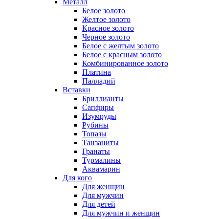
Металл
Белое золото
Желтое золото
Красное золото
Черное золото
Белое с желтым золото
Белое с красным золото
Комбинированное золото
Платина
Палладий
Вставки
Бриллианты
Сапфиры
Изумруды
Рубины
Топазы
Танзаниты
Гранаты
Турмалины
Аквамарин
Для кого
Для женщин
Для мужчин
Для детей
Для мужчин и женщин