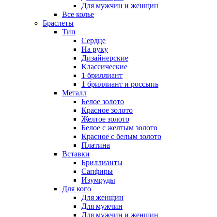
Для мужчин и женщин
Все колье
Браслеты
Тип
Сердце
На руку
Дизайнерские
Классические
1 бриллиант
1 бриллиант и россыпь
Металл
Белое золото
Красное золото
Желтое золото
Белое с желтым золото
Красное с белым золото
Платина
Вставки
Бриллианты
Сапфиры
Изумруды
Для кого
Для женщин
Для мужчин
Для мужчин и женщин