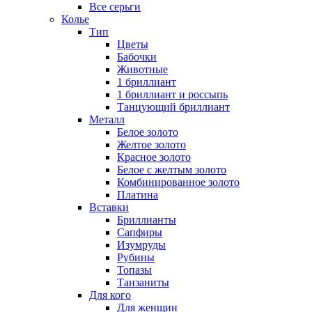
Все серьги
Колье
Тип
Цветы
Бабочки
Животные
1 бриллиант
1 бриллиант и россыпь
Танцующий бриллиант
Металл
Белое золото
Желтое золото
Красное золото
Белое с желтым золото
Комбинированное золото
Платина
Вставки
Бриллианты
Сапфиры
Изумруды
Рубины
Топазы
Танзаниты
Для кого
Для женщин