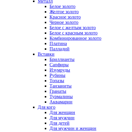
Металл
Белое золото
Желтое золото
Красное золото
Черное золото
Белое с желтым золото
Белое с красным золото
Комбинированное золото
Платина
Палладий
Вставки
Бриллианты
Сапфиры
Изумруды
Рубины
Топазы
Танзаниты
Гранаты
Турмалины
Аквамарин
Для кого
Для женщин
Для мужчин
Для детей
Для мужчин и женщин