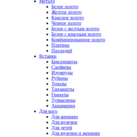
Металл
Белое золото
Желтое золото
Красное золото
Черное золото
Белое с желтым золото
Белое с красным золото
Комбинированное золото
Платина
Палладий
Вставки
Бриллианты
Сапфиры
Изумруды
Рубины
Топазы
Танзаниты
Гранаты
Турмалины
Аквамарин
Для кого
Для женщин
Для мужчин
Для детей
Для мужчин и женщин