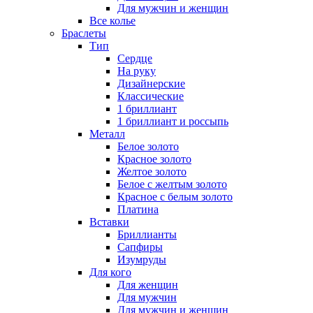
Для мужчин и женщин
Все колье
Браслеты
Тип
Сердце
На руку
Дизайнерские
Классические
1 бриллиант
1 бриллиант и россыпь
Металл
Белое золото
Красное золото
Желтое золото
Белое с желтым золото
Красное с белым золото
Платина
Вставки
Бриллианты
Сапфиры
Изумруды
Для кого
Для женщин
Для мужчин
Для мужчин и женщин