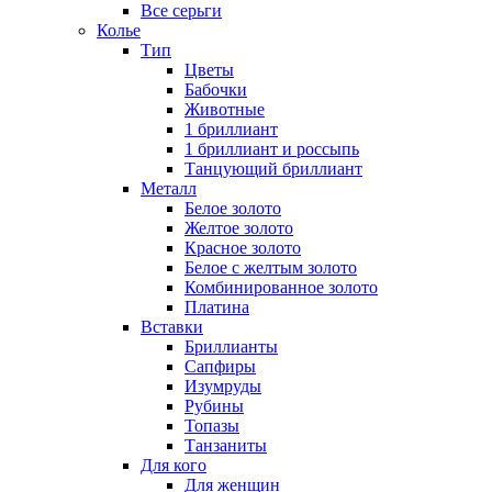
Все серьги
Колье
Тип
Цветы
Бабочки
Животные
1 бриллиант
1 бриллиант и россыпь
Танцующий бриллиант
Металл
Белое золото
Желтое золото
Красное золото
Белое с желтым золото
Комбинированное золото
Платина
Вставки
Бриллианты
Сапфиры
Изумруды
Рубины
Топазы
Танзаниты
Для кого
Для женщин