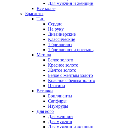
Для мужчин и женщин
Все колье
Браслеты
Тип
Сердце
На руку
Дизайнерские
Классические
1 бриллиант
1 бриллиант и россыпь
Металл
Белое золото
Красное золото
Желтое золото
Белое с желтым золото
Красное с белым золото
Платина
Вставки
Бриллианты
Сапфиры
Изумруды
Для кого
Для женщин
Для мужчин
Для мужчин и женщин