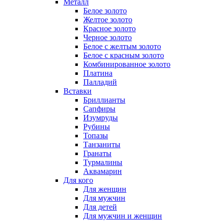
Металл
Белое золото
Желтое золото
Красное золото
Черное золото
Белое с желтым золото
Белое с красным золото
Комбинированное золото
Платина
Палладий
Вставки
Бриллианты
Сапфиры
Изумруды
Рубины
Топазы
Танзаниты
Гранаты
Турмалины
Аквамарин
Для кого
Для женщин
Для мужчин
Для детей
Для мужчин и женщин