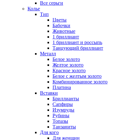
Все серьги
Колье
Тип
Цветы
Бабочки
Животные
1 бриллиант
1 бриллиант и россыпь
Танцующий бриллиант
Металл
Белое золото
Желтое золото
Красное золото
Белое с желтым золото
Комбинированное золото
Платина
Вставки
Бриллианты
Сапфиры
Изумруды
Рубины
Топазы
Танзаниты
Для кого
Для женщин