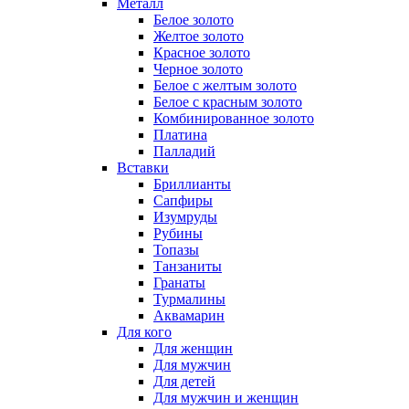
Металл
Белое золото
Желтое золото
Красное золото
Черное золото
Белое с желтым золото
Белое с красным золото
Комбинированное золото
Платина
Палладий
Вставки
Бриллианты
Сапфиры
Изумруды
Рубины
Топазы
Танзаниты
Гранаты
Турмалины
Аквамарин
Для кого
Для женщин
Для мужчин
Для детей
Для мужчин и женщин