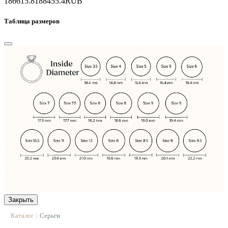
186615.8
188455.4
RUB
Таблица размеров
Закрыть
Каталог
Серьги
|