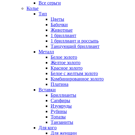
Все серьги
Колье
Тип
Цветы
Бабочки
Животные
1 бриллиант
1 бриллиант и россыпь
Танцующий бриллиант
Металл
Белое золото
Желтое золото
Красное золото
Белое с желтым золото
Комбинированное золото
Платина
Вставки
Бриллианты
Сапфиры
Изумруды
Рубины
Топазы
Танзаниты
Для кого
Для женщин