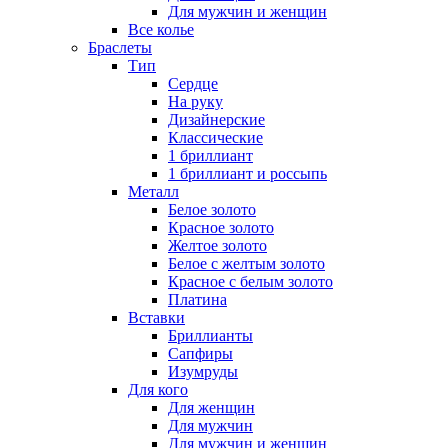
Для мужчин и женщин
Все колье
Браслеты
Тип
Сердце
На руку
Дизайнерские
Классические
1 бриллиант
1 бриллиант и россыпь
Металл
Белое золото
Красное золото
Желтое золото
Белое с желтым золото
Красное с белым золото
Платина
Вставки
Бриллианты
Сапфиры
Изумруды
Для кого
Для женщин
Для мужчин
Для мужчин и женщин