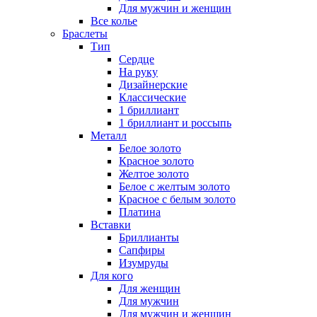
Для мужчин и женщин
Все колье
Браслеты
Тип
Сердце
На руку
Дизайнерские
Классические
1 бриллиант
1 бриллиант и россыпь
Металл
Белое золото
Красное золото
Желтое золото
Белое с желтым золото
Красное с белым золото
Платина
Вставки
Бриллианты
Сапфиры
Изумруды
Для кого
Для женщин
Для мужчин
Для мужчин и женщин