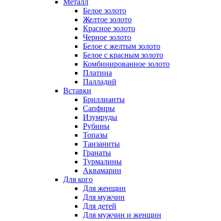
Металл
Белое золото
Желтое золото
Красное золото
Черное золото
Белое с желтым золото
Белое с красным золото
Комбинированное золото
Платина
Палладий
Вставки
Бриллианты
Сапфиры
Изумруды
Рубины
Топазы
Танзаниты
Гранаты
Турмалины
Аквамарин
Для кого
Для женщин
Для мужчин
Для детей
Для мужчин и женщин