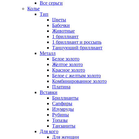
Все серьги
Колье
Тип
Цветы
Бабочки
Животные
1 бриллиант
1 бриллиант и россыпь
Танцующий бриллиант
Металл
Белое золото
Желтое золото
Красное золото
Белое с желтым золото
Комбинированное золото
Платина
Вставки
Бриллианты
Сапфиры
Изумруды
Рубины
Топазы
Танзаниты
Для кого
Для женщин