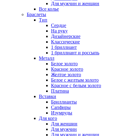
Для мужчин и женщин
Все колье
Браслеты
Тип
Сердце
На руку
Дизайнерские
Классические
1 бриллиант
1 бриллиант и россыпь
Металл
Белое золото
Красное золото
Желтое золото
Белое с желтым золото
Красное с белым золото
Платина
Вставки
Бриллианты
Сапфиры
Изумруды
Для кого
Для женщин
Для мужчин
Для мужчин и женщин