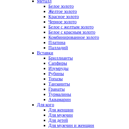
Металл
Белое золото
Желтое золото
Красное золото
Черное золото
Белое с желтым золото
Белое с красным золото
Комбинированное золото
Платина
Палладий
Вставки
Бриллианты
Сапфиры
Изумруды
Рубины
Топазы
Танзаниты
Гранаты
Турмалины
Аквамарин
Для кого
Для женщин
Для мужчин
Для детей
Для мужчин и женщин