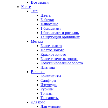
Все серьги
Колье
Тип
Цветы
Бабочки
Животные
1 бриллиант
1 бриллиант и россыпь
Танцующий бриллиант
Металл
Белое золото
Желтое золото
Красное золото
Белое с желтым золото
Комбинированное золото
Платина
Вставки
Бриллианты
Сапфиры
Изумруды
Рубины
Топазы
Танзаниты
Для кого
Для женщин