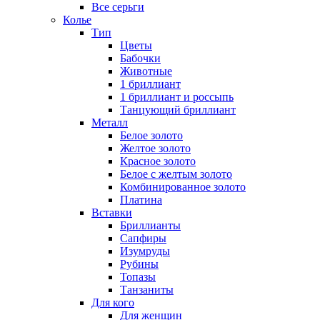
Все серьги
Колье
Тип
Цветы
Бабочки
Животные
1 бриллиант
1 бриллиант и россыпь
Танцующий бриллиант
Металл
Белое золото
Желтое золото
Красное золото
Белое с желтым золото
Комбинированное золото
Платина
Вставки
Бриллианты
Сапфиры
Изумруды
Рубины
Топазы
Танзаниты
Для кого
Для женщин