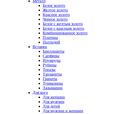
Металл
Белое золото
Желтое золото
Красное золото
Черное золото
Белое с желтым золото
Белое с красным золото
Комбинированное золото
Платина
Палладий
Вставки
Бриллианты
Сапфиры
Изумруды
Рубины
Топазы
Танзаниты
Гранаты
Турмалины
Аквамарин
Для кого
Для женщин
Для мужчин
Для детей
Для мужчин и женщин