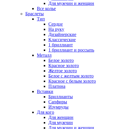
Для мужчин и женщин
Все колье
Браслеты
Тип
Сердце
На руку
Дизайнерские
Классические
1 бриллиант
1 бриллиант и россыпь
Металл
Белое золото
Красное золото
Желтое золото
Белое с желтым золото
Красное с белым золото
Платина
Вставки
Бриллианты
Сапфиры
Изумруды
Для кого
Для женщин
Для мужчин
Для мужчин и женщин